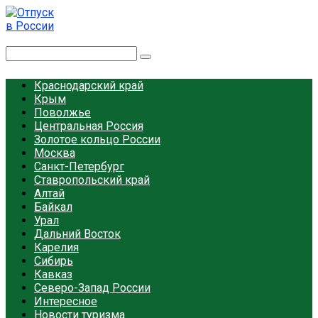
Перейти
к
контенту
Отпуск в России
Поиск:
Краснодарский край
Крым
Поволжье
Центральная Россия
Золотое кольцо России
Москва
Санкт-Петербург
Ставропольский край
Алтай
Байкал
Урал
Дальний Восток
Карелия
Сибирь
Кавказ
Северо-Запад России
Интересное
Новости туризма