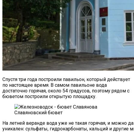
Спустя три года построили павильон, который действует
по настоящее время. В самом павильоне вода
достаточно горячая, около 54 градусов, поэтому рядом с
бюветом построили открытую площадку.
Славяновский бювет
На
летней
веранде
вода
уже
не
такая
горячая
,
и
можно
да
уникален
:
сульфаты
,
гидрокарбонаты
,
кальций
и
другие
м