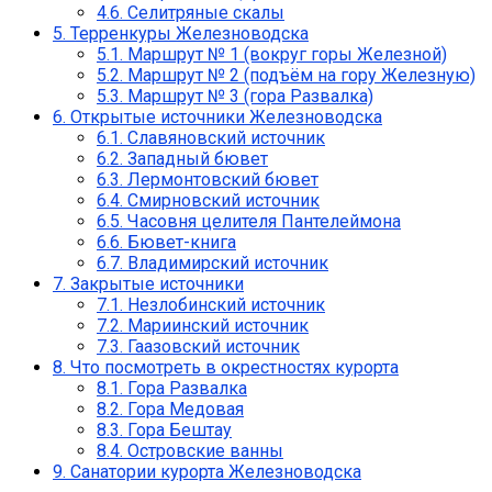
4.6.
Селитряные скалы
5.
Терренкуры Железноводска
5.1.
Маршрут № 1 (вокруг горы Железной)
5.2.
Маршрут № 2 (подъём на гору Железную)
5.3.
Маршрут № 3 (гора Развалка)
6.
Открытые источники Железноводска
6.1.
Славяновский источник
6.2.
Западный бювет
6.3.
Лермонтовский бювет
6.4.
Смирновский источник
6.5.
Часовня целителя Пантелеймона
6.6.
Бювет-книга
6.7.
Владимирский источник
7.
Закрытые источники
7.1.
Незлобинский источник
7.2.
Мариинский источник
7.3.
Гаазовский источник
8.
Что посмотреть в окрестностях курорта
8.1.
Гора Развалка
8.2.
Гора Медовая
8.3.
Гора Бештау
8.4.
Островские ванны
9.
Санатории курорта Железноводска