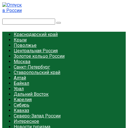
Перейти
к
контенту
Отпуск в России
Поиск:
Краснодарский край
Крым
Поволжье
Центральная Россия
Золотое кольцо России
Москва
Санкт-Петербург
Ставропольский край
Алтай
Байкал
Урал
Дальний Восток
Карелия
Сибирь
Кавказ
Северо-Запад России
Интересное
Новости туризма