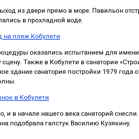
выход
из
двери прямо
в
море
. Павильон отст
упались в прохладной воде.
процедуры оказались испытанием для имени
 сцену. Также
в
Кобулети
в
санатории «Стро
овое здание санатория постройки 1979 года
олны.
, и в начале нашего века санаторий снесли
вна подобрала галстук Василию Кузякину.