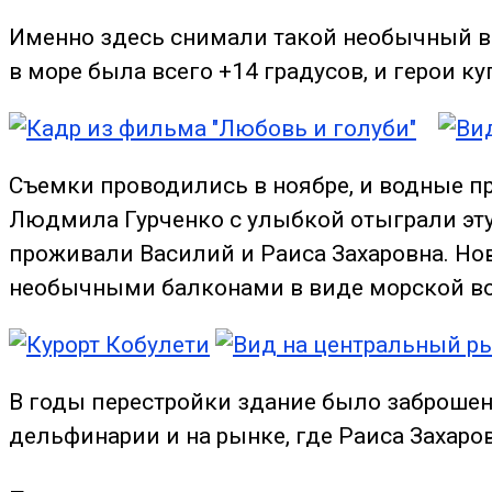
Именно здесь снимали такой необычный 
в море была всего +14 градусов, и герои к
Съемки
проводились
в
ноябре
, и водные 
Людмила
Гурченко
с
улыбкой отыграли эту
проживали
Василий
и
Раиса
Захаровна
. Н
необычными балконами в виде морской в
В годы перестройки здание было заброшено
дельфинарии и на рынке, где Раиса Захаро