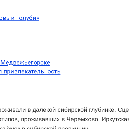
овь и голуби»
в Медвежьегорске
я привлекательность
оживали в далекой сибирской глубинке. Сце
типов, проживавших в Черемхово, Иркутска
съёмок в сибирской провинции.