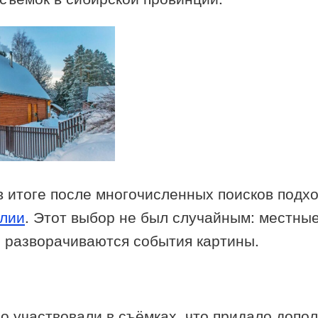
в итоге после многочисленных поисков подх
лии
. Этот выбор не был случайным: местные
й разворачиваются события картины.
но участвовали в съёмках, что придало доп